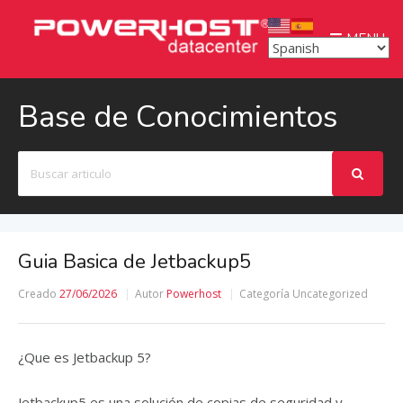
MENU
Base de Conocimientos
Buscar
Guia Basica de Jetbackup5
Creado
27/06/2026
Autor
Powerhost
Categoría
Uncategorized
¿Que es Jetbackup 5?
Jetbackup5 es una solución de copias de seguridad y