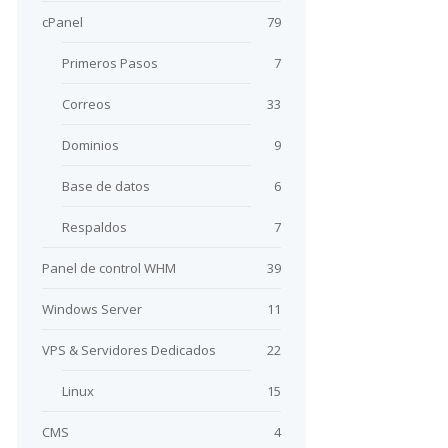
cPanel
79
Primeros Pasos
7
Correos
33
Dominios
9
Base de datos
6
Respaldos
7
Panel de control WHM
39
Windows Server
11
VPS & Servidores Dedicados
22
Linux
15
CMS
4