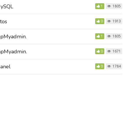
 MySQL
1
1805
tos
0
1913
phpMyadmin.
1
1805
phpMyadmin.
0
1671
anel
0
1784