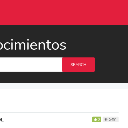
ocimientos
SEARCH
QL
0
5491