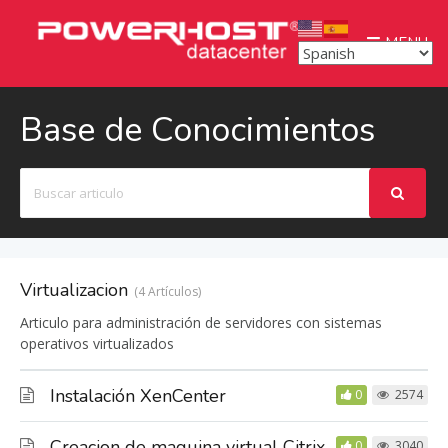
MENU
Base de Conocimientos
Buscar
Virtualizacion
4 Artículos
Articulo para administración de servidores con sistemas
operativos virtualizados
Instalación XenCenter
0
2574
Creacion de maquina virtual Citrix
0
3040