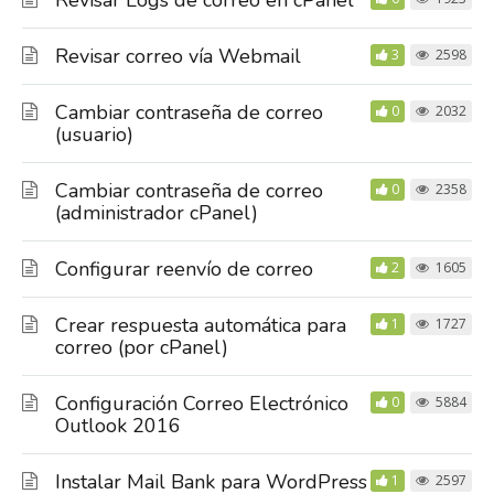
Revisar Logs de correo en cPanel
Revisar correo vía Webmail
3
2598
Cambiar contraseña de correo
0
2032
(usuario)
Cambiar contraseña de correo
0
2358
(administrador cPanel)
Configurar reenvío de correo
2
1605
Crear respuesta automática para
1
1727
correo (por cPanel)
Configuración Correo Electrónico
0
5884
Outlook 2016
Instalar Mail Bank para WordPress
1
2597