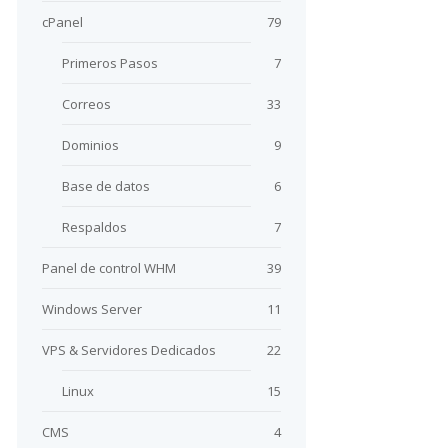
cPanel
79
Primeros Pasos
7
Correos
33
Dominios
9
Base de datos
6
Respaldos
7
Panel de control WHM
39
Windows Server
11
VPS & Servidores Dedicados
22
Linux
15
CMS
4