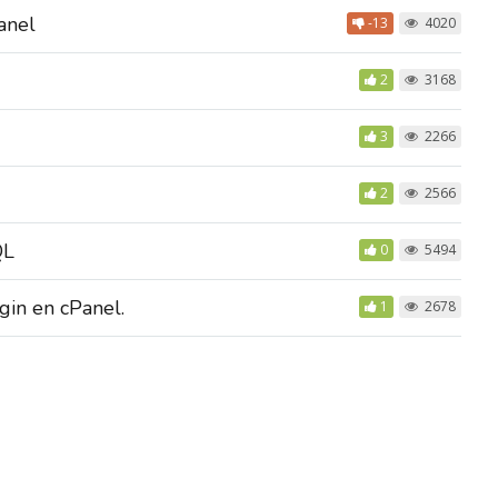
anel
-13
4020
2
3168
3
2266
2
2566
QL
0
5494
gin en cPanel.
1
2678