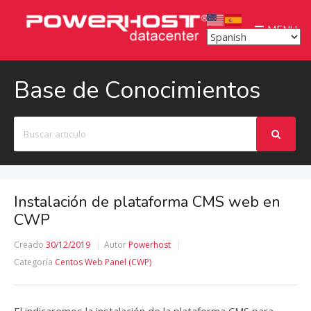
MENU
Base de Conocimientos
Buscar
Instalación de plataforma CMS web en
CWP
Creado
30/12/2019
Autor
Powerhost
Categoría
Centos Web Panel (CWP)