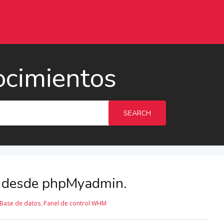
ocimientos
SEARCH
s desde phpMyadmin.
Base de datos
,
Panel de control WHM