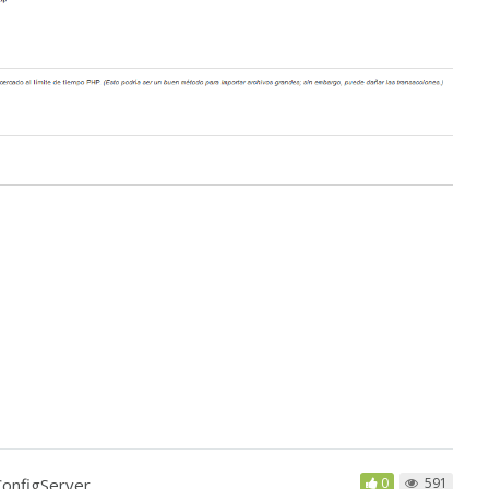
ConfigServer
0
591