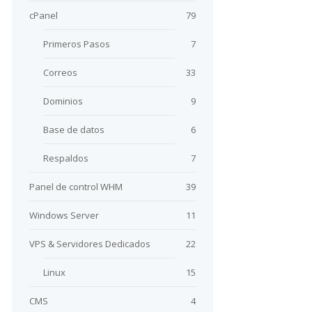
cPanel
79
Primeros Pasos
7
Correos
33
Dominios
9
Base de datos
6
Respaldos
7
Panel de control WHM
39
Windows Server
11
VPS & Servidores Dedicados
22
Linux
15
CMS
4