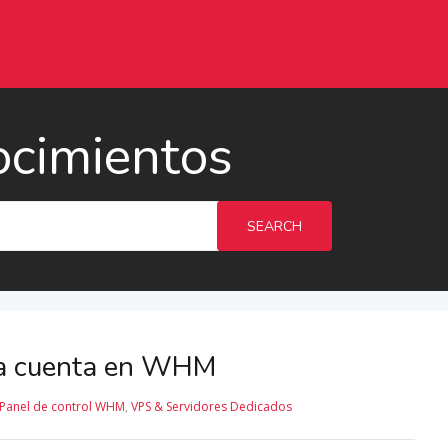
ocimientos
SEARCH
na cuenta en WHM
Panel de control WHM
,
VPS & Servidores Dedicados