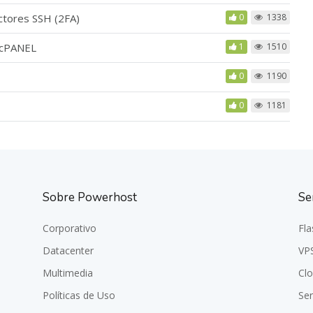
actores SSH (2FA)
0
1338
HM/cPANEL
1
1510
0
1190
0
1181
Sobre Powerhost
Se
Corporativo
Fla
Datacenter
VP
Multimedia
Cl
Políticas de Uso
Se