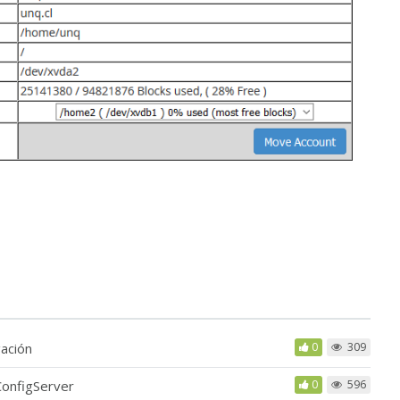
gación
0
309
ConfigServer
0
596