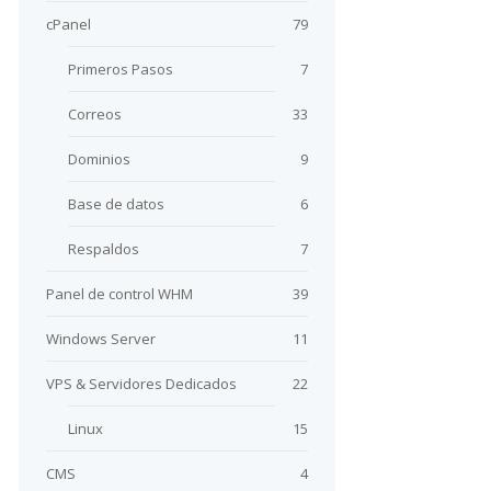
cPanel
79
Primeros Pasos
7
Correos
33
Dominios
9
Base de datos
6
Respaldos
7
Panel de control WHM
39
Windows Server
11
VPS & Servidores Dedicados
22
Linux
15
CMS
4