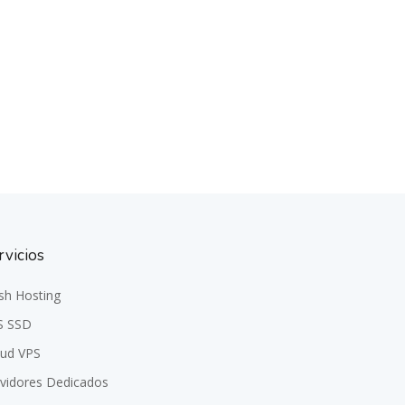
rvicios
sh Hosting
S SSD
oud VPS
rvidores Dedicados