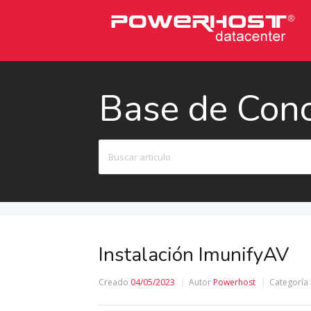
Base de Con
Buscar
Instalación ImunifyAV
Creado
04/05/2023
Autor
Powerhost
Categoría