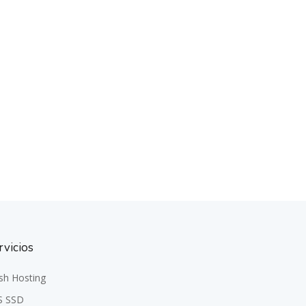
rvicios
sh Hosting
S SSD