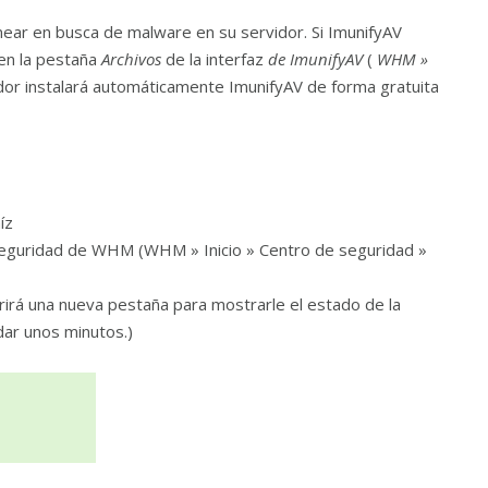
anear en busca de malware en su servidor. Si ImunifyAV
 en la pestaña
Archivos
de la interfaz
de ImunifyAV
(
WHM »
idor instalará automáticamente ImunifyAV de forma gratuita
íz
 seguridad de WHM (WHM » Inicio » Centro de seguridad »
brirá una nueva pestaña para mostrarle el estado de la
rdar unos minutos.)