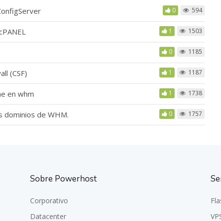
ConfigServer
0
594
HM/cPANEL
1
1503
0
1185
all (CSF)
1
1187
he en whm
1
1738
os dominios de WHM.
0
1757
Sobre Powerhost
Se
Corporativo
Fla
Datacenter
VP