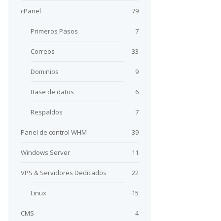
cPanel
79
Primeros Pasos
7
Correos
33
Dominios
9
Base de datos
6
Respaldos
7
Panel de control WHM
39
Windows Server
11
VPS & Servidores Dedicados
22
Linux
15
CMS
4