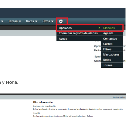
a
y
Hora
.