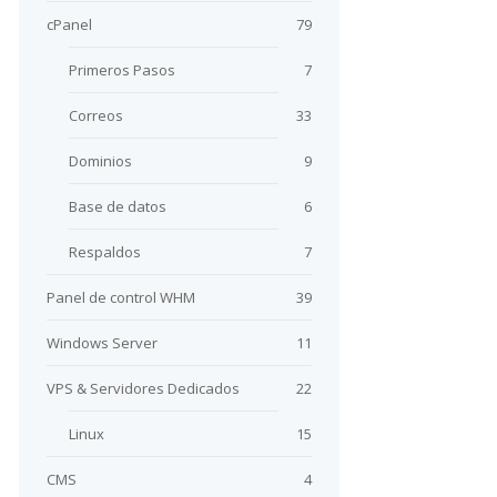
cPanel
79
Primeros Pasos
7
Correos
33
Dominios
9
Base de datos
6
Respaldos
7
Panel de control WHM
39
Windows Server
11
VPS & Servidores Dedicados
22
Linux
15
CMS
4