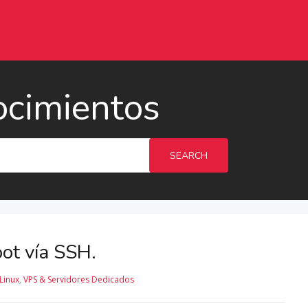
ocimientos
SEARCH
ot vía SSH.
Linux
,
VPS & Servidores Dedicados