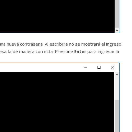
r una nueva contraseña. Al escribirla no se mostrará el ingreso
resarla de manera correcta. Presione
Enter
para ingresar la