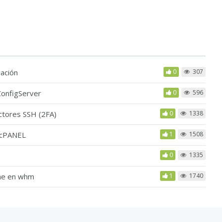
gación
0
307
ConfigServer
0
596
actores SSH (2FA)
0
1338
HM/cPANEL
1
1508
0
1335
he en whm
1
1740