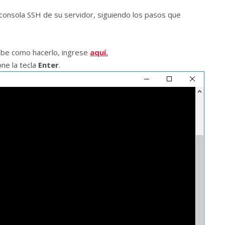
consola SSH de su servidor, siguiendo los pasos que
sabe como hacerlo, ingrese
aquí.
ne la tecla
Enter
.