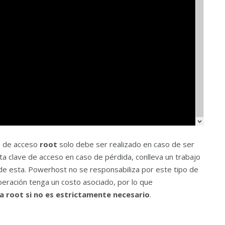
a de acceso
root
solo debe ser realizado en caso de ser
ta clave de acceso en caso de pérdida, conlleva un trabajo
io de esta. Powerhost no se responsabiliza por este tipo de
peración tenga un costo asociado, por lo que
a root si no es estrictamente necesario
.