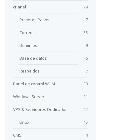
cPanel
79
Primeros Pasos
7
Correos
33
Dominios
9
Base de datos
6
Respaldos
7
Panel de control WHM
39
Windows Server
11
VPS & Servidores Dedicados
22
Linux
15
CMS
4