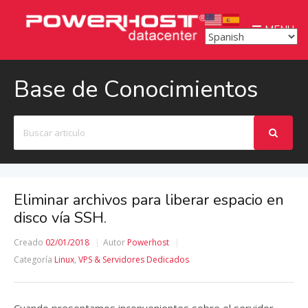
MENU
Base de Conocimientos
Buscar
Eliminar archivos para liberar espacio en
disco vía SSH.
Creado
02/01/2018
Autor
Powerhost
Categoría
Linux
,
VPS & Servidores Dedicados