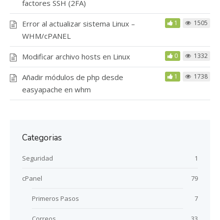
factores SSH (2FA)
Error al actualizar sistema Linux –
1
1505
WHM/cPANEL
Modificar archivo hosts en Linux
0
1332
Añadir módulos de php desde
1
1738
easyapache en whm
Categorias
Seguridad
1
cPanel
79
Primeros Pasos
7
Correos
33