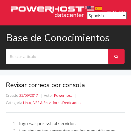
MENU
Base de Conocimientos
Buscar
Revisar correos por consola
Creado
25/09/2017
Autor
Powerhost
Categoría
Linux
,
VPS & Servidores Dedicados
Ingresar por ssh al servidor.
Los siguientes comandos son los mas utilizados