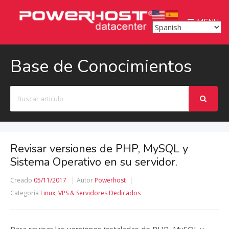
MENU
Base de Conocimientos
Buscar
Revisar versiones de PHP, MySQL y
Sistema Operativo en su servidor.
Creado
05/11/2017
Autor
Powerhost
Categoría
Linux
,
VPS & Servidores Dedicados