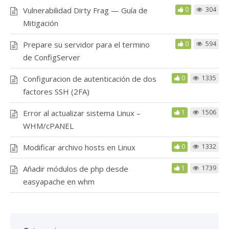
Vulnerabilidad Dirty Frag — Guía de
0
304
Mitigación
Prepare su servidor para el termino
0
594
de ConfigServer
Configuracion de autenticación de dos
0
1335
factores SSH (2FA)
Error al actualizar sistema Linux –
1
1506
WHM/cPANEL
Modificar archivo hosts en Linux
0
1332
Añadir módulos de php desde
1
1739
easyapache en whm