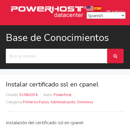
MENU
Base de Conocimientos
Buscar
Instalar certificado ssl en cpanel
Creado
31/08/2018
Autor
Powerhost
Categoría
Primeros Pasos
,
Administración
,
Dominios
Instalación del certificado ssl en cpanel