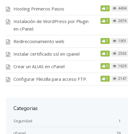
Hosting Primeros Pasos
0
4494
Instalación de WordPress por Plugin
1
2676
en cPanel.
Redireccionamiento web
1
1901
Instalar certificado ssl en cpanel
2
2563
Crear un ALIAS en cPanel
0
1629
Configurar Filezilla para acceso FTP.
1
2147
Categorias
Seguridad
1
cPanel
79