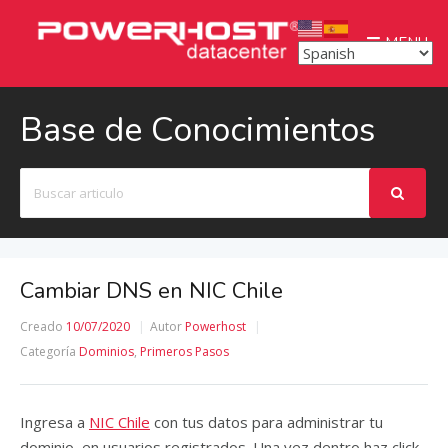
MENU
Base de Conocimientos
Buscar
Cambiar DNS en NIC Chile
Creado
10/07/2020
Autor
Powerhost
Categoría
Dominios
,
Primeros Pasos
Ingresa a
NIC Chile
con tus datos para administrar tu
dominio, en usuarios registrados. Una vez dentro haz click