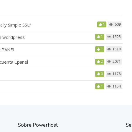
lly Simple SSL”
1
609
en wordpress
1
1325
HM/cPANEL
1
1510
 cuenta Cpanel
2
2071
0
1178
1
1154
Sobre Powerhost
Se