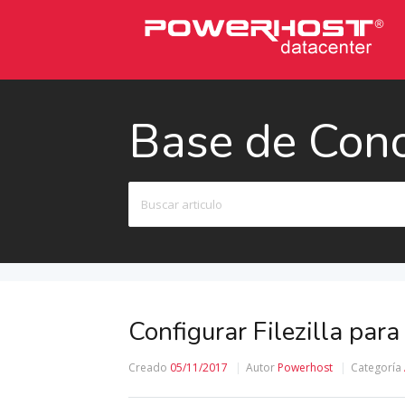
Base de Con
Buscar
Configurar Filezilla par
Creado
05/11/2017
Autor
Powerhost
Categoría