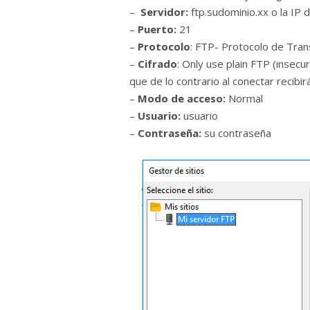
–
Servidor:
ftp.sudominio.xx o la IP d
–
Puerto:
21
–
Protocolo
: FTP- Protocolo de Tran
–
Cifrado
: Only use plain FTP (insec
que de lo contrario al conectar recibir
–
Modo de acceso:
Normal
–
Usuario:
usuario
–
Contraseña:
su contraseña