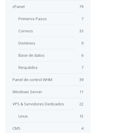
cPanel
79
Primeros Pasos
7
Correos
33
Dominios
9
Base de datos
6
Respaldos
7
Panel de control WHM
39
Windows Server
11
VPS & Servidores Dedicados
22
Linux
15
CMS
4