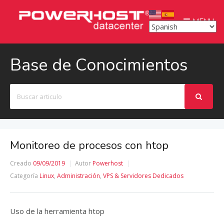
MENU
Base de Conocimientos
Buscar
Monitoreo de procesos con htop
Creado
09/09/2019
Autor
Powerhost
Categoría
Linux
,
Administración
,
VPS & Servidores Dedicados
Uso de la herramienta htop