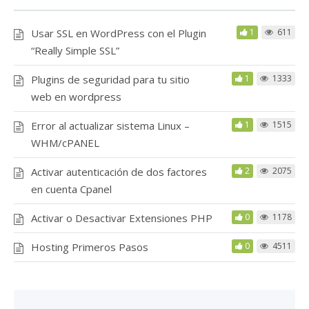
Usar SSL en WordPress con el Plugin
1
611
“Really Simple SSL”
Plugins de seguridad para tu sitio
1
1333
web en wordpress
Error al actualizar sistema Linux –
1
1515
WHM/cPANEL
Activar autenticación de dos factores
2
2075
en cuenta Cpanel
Activar o Desactivar Extensiones PHP
0
1178
Hosting Primeros Pasos
0
4511