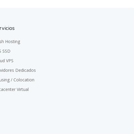
rvicios
sh Hosting
S SSD
oud VPS
rvidores Dedicados
sing / Colocation
acenter Virtual