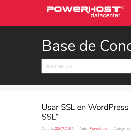
Base de Con
Buscar
Usar SSL en WordPress c
SSL”
Creado
22/07/2025
Autor
Powerhost
Categoría