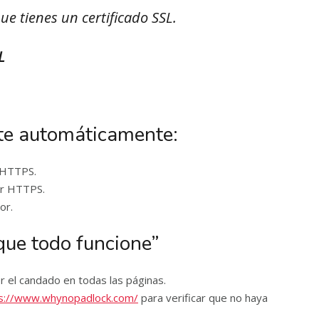
e tienes un certificado SSL.
L
nte automáticamente:
→ HTTPS.
ar HTTPS.
or.
 que todo funcione”
r el candado en todas las páginas.
s://www.whynopadlock.com/
para verificar que no haya