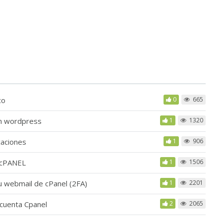
co
0
665
en wordpress
1
1320
caciones
1
906
HM/cPANEL
1
1506
tu webmail de cPanel (2FA)
1
2201
 cuenta Cpanel
2
2065