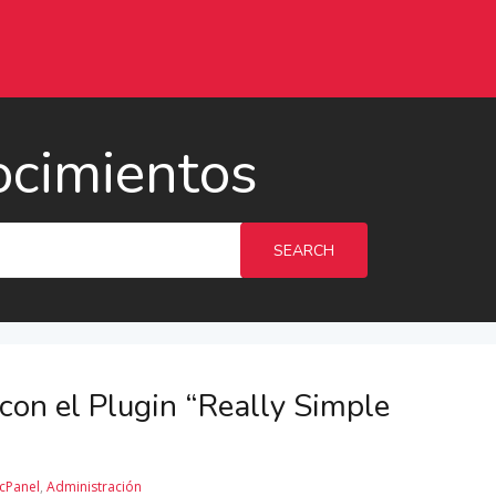
ocimientos
SEARCH
on el Plugin “Really Simple
cPanel
,
Administración