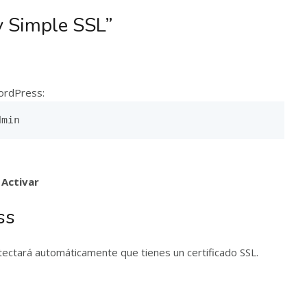
ly Simple SSL”
WordPress:
dmin
n
Activar
ss
ectará automáticamente que tienes un certificado SSL.