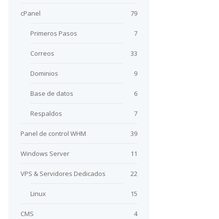
cPanel
79
Primeros Pasos
7
Correos
33
Dominios
9
Base de datos
6
Respaldos
7
Panel de control WHM
39
Windows Server
11
VPS & Servidores Dedicados
22
Linux
15
CMS
4