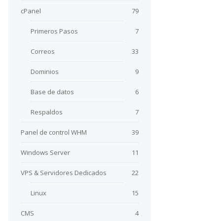
cPanel
79
Primeros Pasos
7
Correos
33
Dominios
9
Base de datos
6
Respaldos
7
Panel de control WHM
39
Windows Server
11
VPS & Servidores Dedicados
22
Linux
15
CMS
4