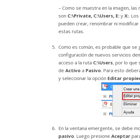
– Como se muestra en la imagen, las r
son
C:\Private, C:\Users, E:
y
X:
. Los
pueden crear, renombrar ni modificar
estas rutas.
Como es común, es probable que se ge
configuración de nuevos servicios den
acceso a la ruta
C:\Users
, por lo que 
de
Activo
a
Pasivo
. Para esto deberá
y seleccionar la opción
Editar propie
En la ventana emergente, se debe mod
pasivo
. Luego presione
Aceptar
para