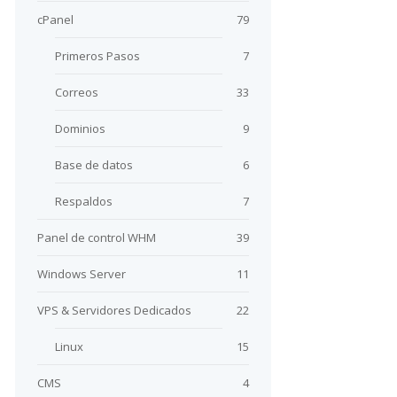
cPanel
79
Primeros Pasos
7
Correos
33
Dominios
9
Base de datos
6
Respaldos
7
Panel de control WHM
39
Windows Server
11
VPS & Servidores Dedicados
22
Linux
15
CMS
4