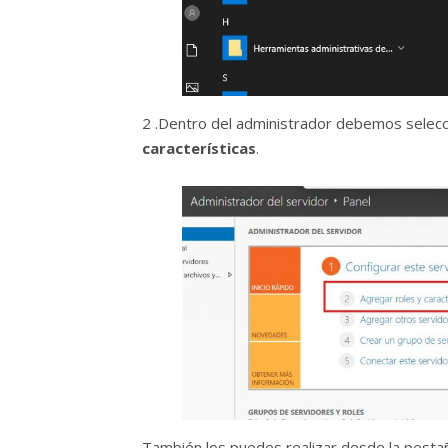
2 .Dentro del administrador debemos selecci
características
.
También los puedes realizar desde la pestañ