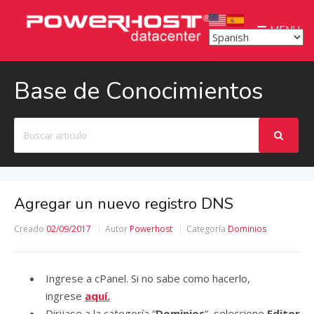
MENU
Base de Conocimientos
Buscar
Agregar un nuevo registro DNS
Creado
02/09/2017
Autor
Powerhost
Categoría
Dominios
Ingrese a cPanel. Si no sabe como hacerlo,
ingrese
aquí.
Dirijase a la categoría “
Dominios
“, seleccione
Editor