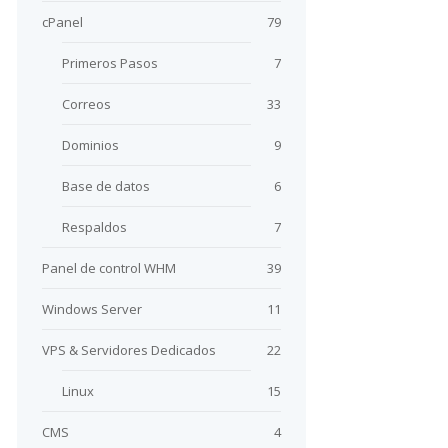
cPanel
79
Primeros Pasos
7
Correos
33
Dominios
9
Base de datos
6
Respaldos
7
Panel de control WHM
39
Windows Server
11
VPS & Servidores Dedicados
22
Linux
15
CMS
4