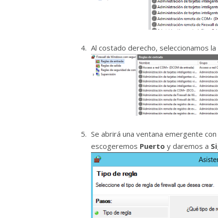
Al costado derecho, seleccionamos la
Se abrirá una ventana emergente con v
escogeremos
Puerto
y daremos a
S