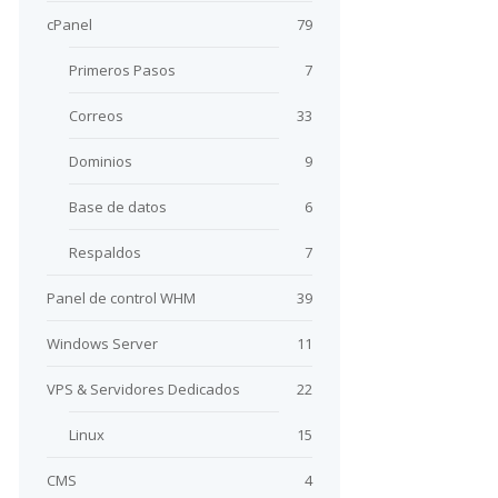
cPanel
79
Primeros Pasos
7
Correos
33
Dominios
9
Base de datos
6
Respaldos
7
Panel de control WHM
39
Windows Server
11
VPS & Servidores Dedicados
22
Linux
15
CMS
4