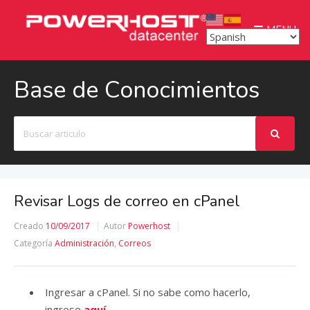
MENU
Base de Conocimientos
Buscar
Revisar Logs de correo en cPanel
Creado
10/09/2017
Autor
Powerhost
Categoría
Administración
,
Correos
Ingresar a cPanel. Si no sabe como hacerlo,
ingrese
aquí.