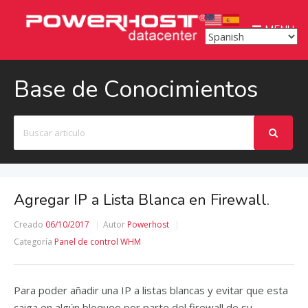
MENU
Base de Conocimientos
Buscar
Agregar IP a Lista Blanca en Firewall.
Creado
06/10/2017
Autor
Powerhost
Categoría
Panel de control WHM
Para poder añadir una IP a listas blancas y evitar que esta
caiga en algún bloqueo por parte del firewall de su