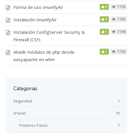
Forma de uso ImunifyAV
0
1193
Instalación ImunifyAV
0
1183
Instalación ConfigServer Security &
1
1196
Firewall (CSF)
Añadir módulos de php desde
1
1742
easyapache en whm
Categorias
Seguridad
1
cPanel
79
Primeros Pasos
7