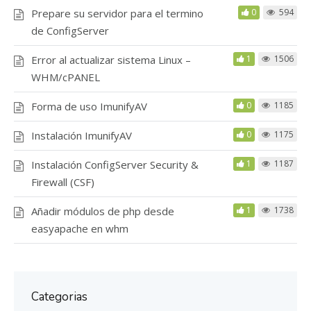
Prepare su servidor para el termino
0
594
de ConfigServer
Error al actualizar sistema Linux –
1
1506
WHM/cPANEL
Forma de uso ImunifyAV
0
1185
Instalación ImunifyAV
0
1175
Instalación ConfigServer Security &
1
1187
Firewall (CSF)
Añadir módulos de php desde
1
1738
easyapache en whm
Categorias