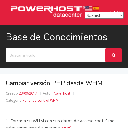
MENU
Base de Conocimientos
Buscar
Cambiar versión PHP desde WHM
Creado
23/09/2017
Autor
Powerhost
Categoría
Panel de control WHM
1. Entrar a su WHM con sus datos de acceso root. Si no
sabe como hacerlo, ingrese
aquí.