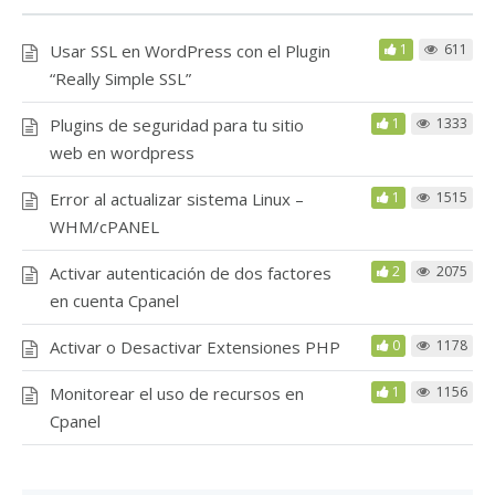
Usar SSL en WordPress con el Plugin
1
611
“Really Simple SSL”
Plugins de seguridad para tu sitio
1
1333
web en wordpress
Error al actualizar sistema Linux –
1
1515
WHM/cPANEL
Activar autenticación de dos factores
2
2075
en cuenta Cpanel
Activar o Desactivar Extensiones PHP
0
1178
Monitorear el uso de recursos en
1
1156
Cpanel