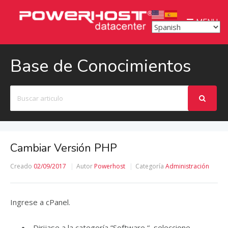
MENU
Base de Conocimientos
Buscar
Cambiar Versión PHP
Creado
02/09/2017
Autor
Powerhost
Categoría
Administración
Ingrese a cPanel.
Dirijase a la categoría “Software “, seleccione