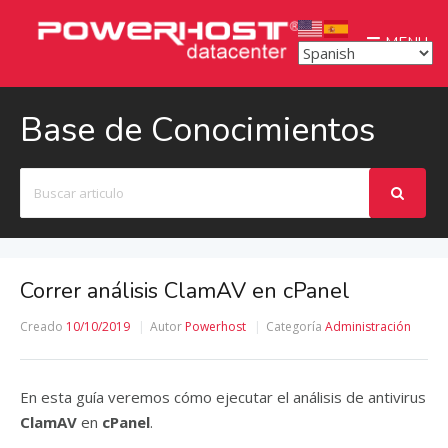
MENU
Base de Conocimientos
Buscar
Correr análisis ClamAV en cPanel
Creado
10/10/2019
Autor
Powerhost
Categoría
Administración
En esta guía veremos cómo ejecutar el análisis de antivirus
ClamAV
en
cPanel
.