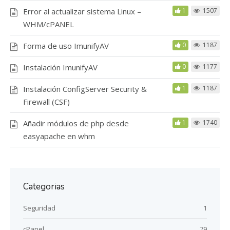
Error al actualizar sistema Linux –
1
1507
WHM/cPANEL
Forma de uso ImunifyAV
0
1187
Instalación ImunifyAV
0
1177
Instalación ConfigServer Security &
1
1187
Firewall (CSF)
Añadir módulos de php desde
1
1740
easyapache en whm
Categorias
Seguridad
1
cPanel
79