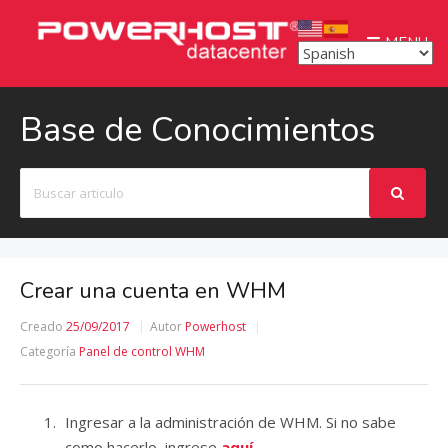
MENU
Base de Conocimientos
Buscar
Crear una cuenta en WHM
Creado
25/09/2017
Autor
Powerhost
Categoría
Panel de control WHM
Ingresar a la administración de WHM. Si no sabe
como hacerlo, ingrese
aquí.