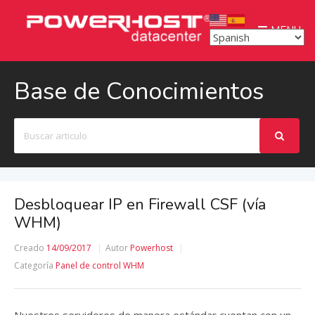
MENU
Base de Conocimientos
Buscar
Desbloquear IP en Firewall CSF (vía
WHM)
Creado
14/09/2017
Autor
Powerhost
Categoría
Panel de control WHM