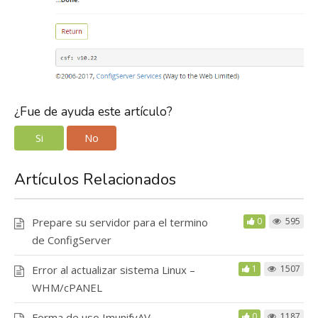
¿Fue de ayuda este artículo?
Si
No
Artículos Relacionados
Prepare su servidor para el termino
0
595
de ConfigServer
Error al actualizar sistema Linux –
1
1507
WHM/cPANEL
Forma de uso ImunifyAV
0
1187