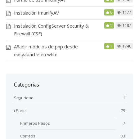
Instalación ImunifyAV
0
1177
Instalación ConfigServer Security &
1
1187
Firewall (CSF)
Añadir módulos de php desde
1
1740
easyapache en whm
Categorias
Seguridad
1
cPanel
79
Primeros Pasos
7
Correos
33