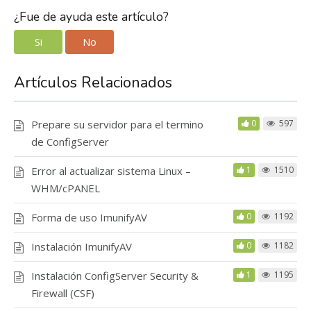
¿Fue de ayuda este artículo?
Si
No
Artículos Relacionados
Prepare su servidor para el termino
0
597
de ConfigServer
Error al actualizar sistema Linux –
1
1510
WHM/cPANEL
Forma de uso ImunifyAV
0
1192
Instalación ImunifyAV
0
1182
Instalación ConfigServer Security &
1
1195
Firewall (CSF)