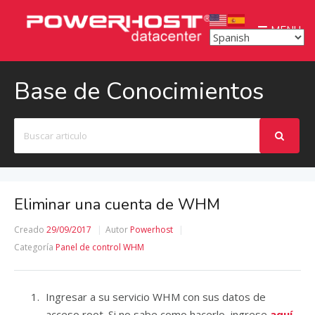
MENU
Base de Conocimientos
Buscar
Eliminar una cuenta de WHM
Creado
29/09/2017
Autor
Powerhost
Categoría
Panel de control WHM
Ingresar a su servicio WHM con sus datos de
acceso root. Si no sabe como hacerlo, ingrese
aquí.