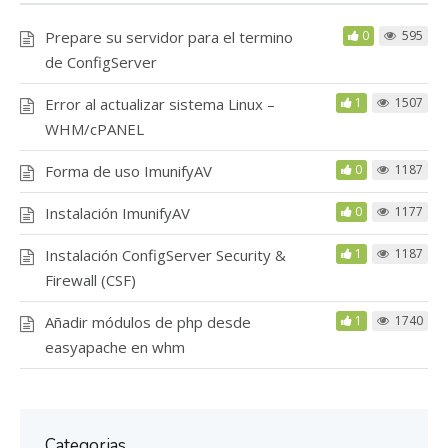
Prepare su servidor para el termino
0
595
de ConfigServer
Error al actualizar sistema Linux –
1
1507
WHM/cPANEL
Forma de uso ImunifyAV
0
1187
Instalación ImunifyAV
0
1177
Instalación ConfigServer Security &
1
1187
Firewall (CSF)
Añadir módulos de php desde
1
1740
easyapache en whm
Categorias