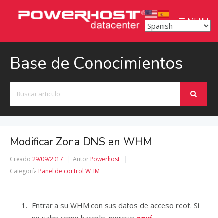
MENU
Base de Conocimientos
Buscar
Modificar Zona DNS en WHM
Creado
29/09/2017
Autor
Powerhost
Categoría
Panel de control WHM
Entrar a su WHM con sus datos de acceso root. Si
no sabe como hacerlo, ingrese
aquí.