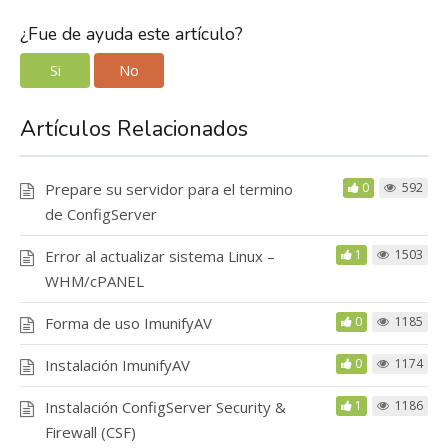
¿Fue de ayuda este artículo?
Si
No
Artículos Relacionados
Prepare su servidor para el termino
0
592
de ConfigServer
Error al actualizar sistema Linux –
1
1503
WHM/cPANEL
Forma de uso ImunifyAV
0
1185
Instalación ImunifyAV
0
1174
Instalación ConfigServer Security &
1
1186
Firewall (CSF)