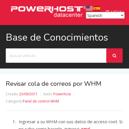
MENU
Base de Conocimientos
Buscar
Revisar cola de correos por WHM
Creado
23/09/2017
Autor
Powerhost
Categoría
Panel de control WHM
Ingresar a su WHM con sus datos de acceso root. Si
no sabe como hacerlo, ingrese
aquí.