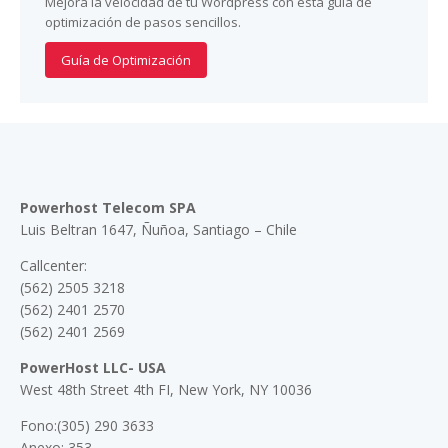
Mejora la velocidad de tu Wordpress con esta guía de
optimización de pasos sencillos.
Guía de Optimización
Powerhost Telecom SPA
Luis Beltran 1647, Ñuñoa, Santiago – Chile
Callcenter:
(562) 2505 3218
(562) 2401 2570
(562) 2401 2569
PowerHost LLC- USA
West 48th Street 4th FI, New York, NY 10036
Fono:(305) 290 3633
Anexo: 353