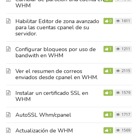
WHM
Habilitar Editor de zona avanzado
0
1611
para las cuentas cpanel de su
servidor.
Configurar bloqueos por uso de
1
1211
bandwith en WHM
Ver el resumen de correos
1
2115
enviados desde cpanel en WHM.
Instalar un certificado SSL en
0
1579
WHM
AutoSSL Whm/cpanel
3
1717
Actualización de WHM
1
1569