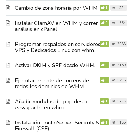
Cambio de zona horaria por WHM
1
1524
Instalar ClamAV en WHM y correr
0
1664
análisis en cPanel
Programar respaldos en servidores
1
2088
VPS y Dedicados Linux con whm.
Activar DKIM y SPF desde WHM.
0
2169
Ejecutar reporte de correos de
0
1756
todos los dominios de WHM.
Añadir módulos de php desde
1
1738
easyapache en whm
Instalación ConfigServer Security &
1
1186
Firewall (CSF)