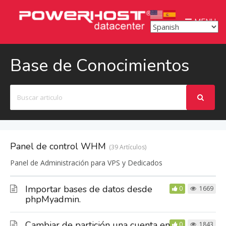
MENU
Base de Conocimientos
Buscar
Panel de control WHM
39 Artículos
Panel de Administración para VPS y Dedicados
Importar bases de datos desde
0
1669
phpMyadmin.
Cambiar de partición una cuenta en
0
1843