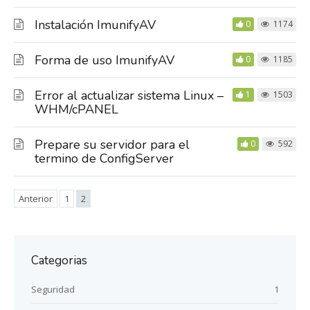
Instalación ImunifyAV
0
1174
Forma de uso ImunifyAV
0
1185
Error al actualizar sistema Linux –
1
1503
WHM/cPANEL
Prepare su servidor para el
0
592
termino de ConfigServer
Anterior
1
2
Categorias
Seguridad
1